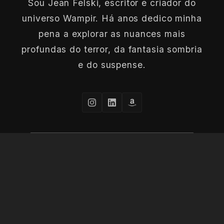
Sou Jean Felski, escritor e criador do
universo Wampir. Há anos dedico minha
pena a explorar as nuances mais
profundas do terror, da fantasia sombria
e do suspense.
CONHEÇA MAIS SOBRE O AUTOR
© 2026 Jean Felski. Todos os direitos reservados à
escuridão.