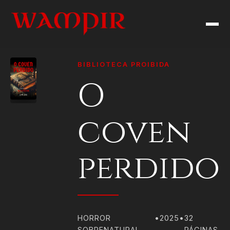
BIBLIOTECA PROIBIDA
O
coven
perdido
HORROR
•
2025
•
32
SOBRENATURAL
PÁGINAS