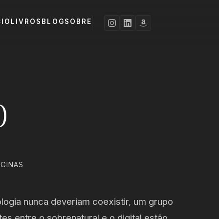
CIO
LIVROS
BLOG
SOBRE
0
ÁGINAS
ogia nunca deveriam coexistir, um grupo
s entre o sobrenatural e o digital estão