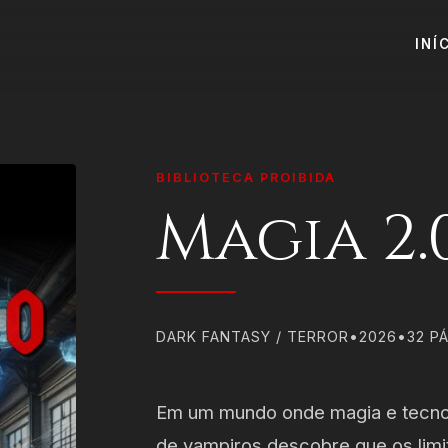
INÍ
BIBLIOTECA PROIBIDA
Magia 2.
DARK FANTASY / TERROR
•
2026
•
32 P
Em um mundo onde magia e tecnol
de vampiros descobre que os limite