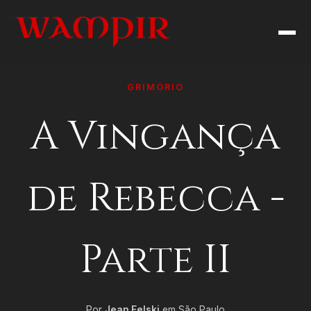
GRIMÓRIO
A Vingança
de Rebecca -
Parte II
Por
Jean Felski
em São Paulo