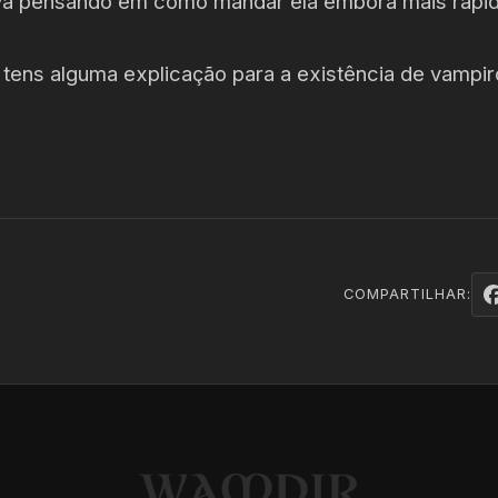
va pensando em como mandar ela embora mais rápid
or tens alguma explicação para a existência de vampir
COMPARTILHAR: