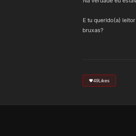
Na verdade eu esta
E tu querido(a) leit
bruxas?
🖤
49
Likes