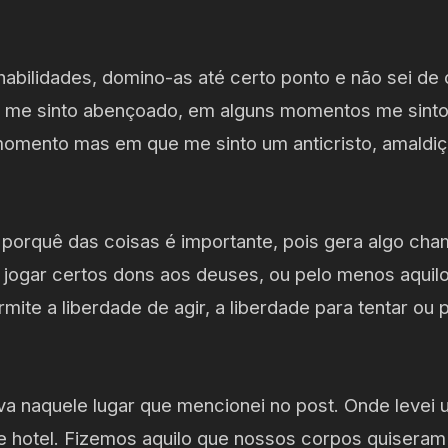
habilidades, domino-as até certo ponto e não sei d
s me sinto abençoado, em alguns momentos me sint
omento mas em que me sinto um anticristo, amaldi
 porquê das coisas é importante, pois gera algo cha
 jogar certos dons aos deuses, ou pelo menos aquilo q
ite a liberdade de agir, a liberdade para tentar ou p
ava naquele lugar que mencionei no post. Onde levei
e hotel. Fizemos aquilo que nossos corpos quiseram 