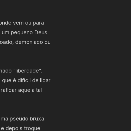
e onde vem ou para
o um pequeno Deus.
çoado, demoníaco ou
mado “liberdade”.
ue é difícil de lidar
raticar aquela tal
 uma pseudo bruxa
e depois troquei