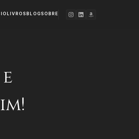
CIO
LIVROS
BLOG
SOBRE
 e
im!