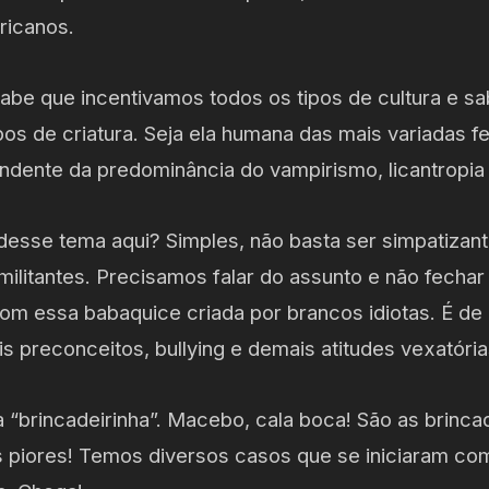
ricanos.
abe que incentivamos todos os tipos de cultura e s
pos de criatura. Seja ela humana das mais variadas f
ndente da predominância do vampirismo, licantropia 
 desse tema aqui? Simples, não basta ser simpatizan
ilitantes. Precisamos falar do assunto e não fechar 
om essa babaquice criada por brancos idiotas. É de 
s preconceitos, bullying e demais atitudes vexatóri
 “brincadeirinha”. Macebo, cala boca! São as brinca
s piores! Temos diversos casos que se iniciaram com