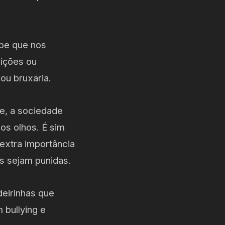
abe que nos
eições ou
ou bruxaria.
te, a sociedade
os olhos. É sim
extra importância
as sejam punidas.
deirinhas que
 bullying e