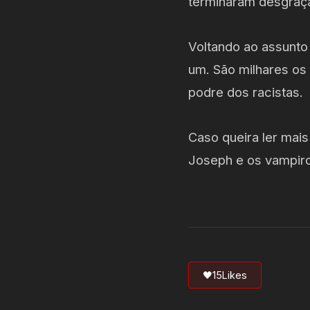
terminaram desgraç
Voltando ao assunto
um. São milhares os
podre dos racistas.
Caso queira ler mais
Joseph e os vampir
🖤
15
Likes