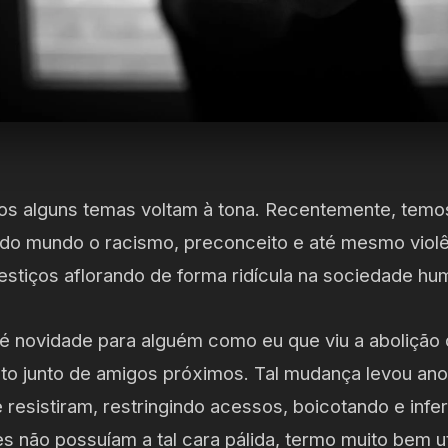
os alguns temas voltam à tona. Recentemente, temos 
s do mundo o racismo, preconceito e até mesmo violê
mestiços aflorando de forma ridícula na sociedade hu
 é novidade para alguém como eu que viu a abolição 
to junto de amigos próximos. Tal mudança levou anos 
resistiram, restringindo acessos, boicotando e infer
s não possuíam a tal cara pálida, termo muito bem ut