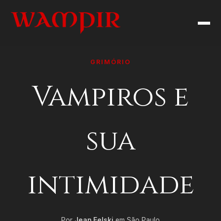
GRIMÓRIO
Vampiros e
sua
intimidade
Por
Jean Felski
em São Paulo