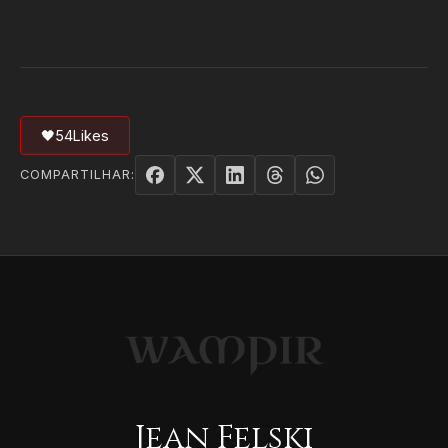
🖤
54
Likes
COMPARTILHAR:
Jean Felski