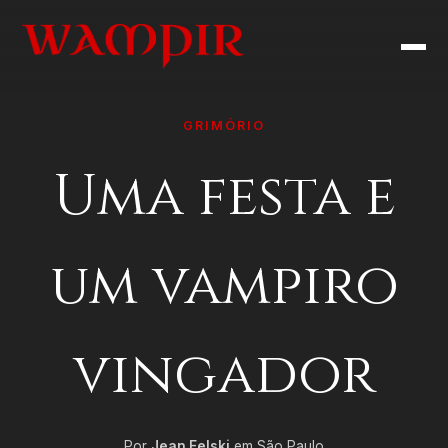
GRIMÓRIO
Uma festa e
um vampiro
vingador
Por
Jean Felski
em São Paulo