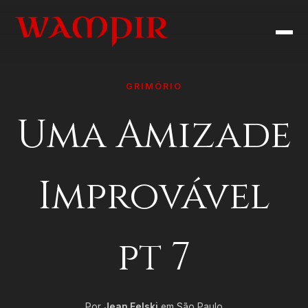
GRIMÓRIO
Uma Amizade
Improvável
pt 7
Por
Jean Felski
em São Paulo