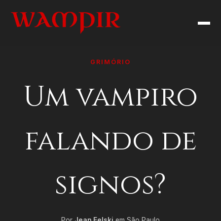
GRIMÓRIO
Um vampiro
falando de
signos?
Por
Jean Felski
em São Paulo