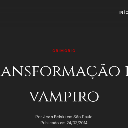
INÍ
GRIMÓRIO
ransformação 
vampiro
Por
Jean Felski
em São Paulo
Publicado em 24/03/2014