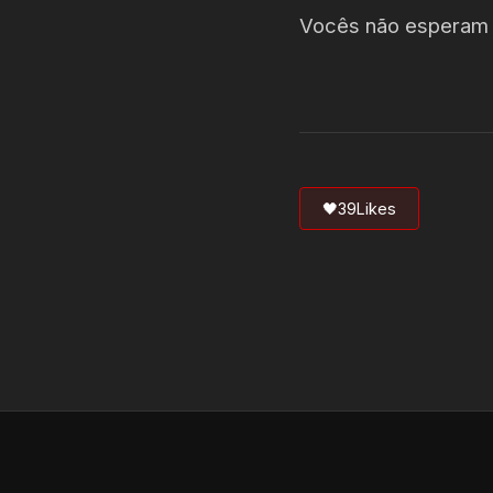
Vocês não esperam q
🖤
39
Likes