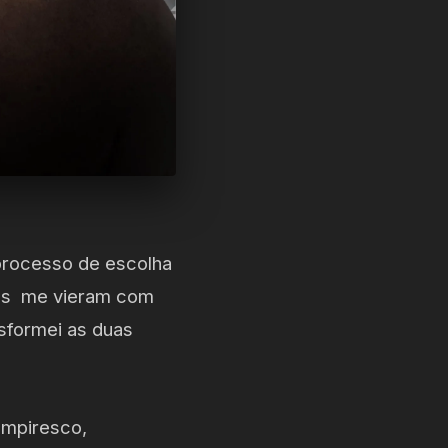
 processo de escolha
ocês me vieram com
sformei as duas
ampiresco,