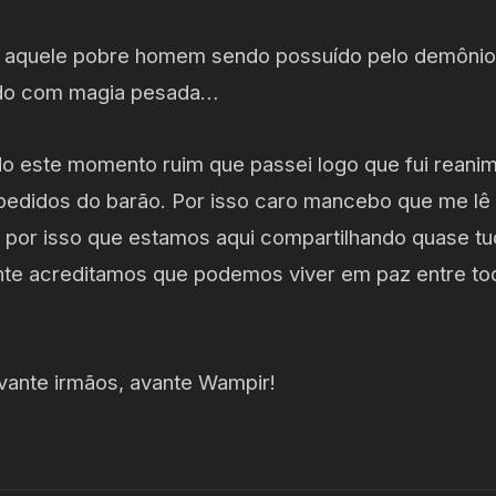
r o aquele pobre homem sendo possuído pelo demônio
ido com magia pesada…
o este momento ruim que passei logo que fui reani
 pedidos do barão. Por isso caro mancebo que me l
e por isso que estamos aqui compartilhando quase t
te acreditamos que podemos viver em paz entre to
avante irmãos, avante Wampir!