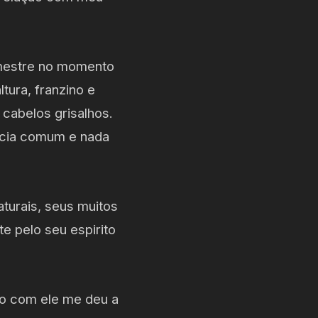
 mestre no momento
tura, franzino e
cabelos grisalhos.
ência comum e nada
turais, seus muitos
e pelo seu espirito
do com ele me deu a