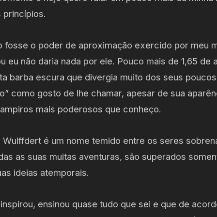
princípios.
o fosse o poder de aproximação exercido por meu
eu não daria nada por ele. Pouco mais de 1,65 de al
ta barba escura que divergia muito dos seus poucos 
tio” como gosto de lhe chamar, apesar de sua apar
vampiros mais poderosos que conheço.
 Wulffdert é um nome temido entre os seres sobrena
odas as suas muitas aventuras, são superados soment
uas ideias atemporais.
inspirou, ensinou quase tudo que sei e que de acor