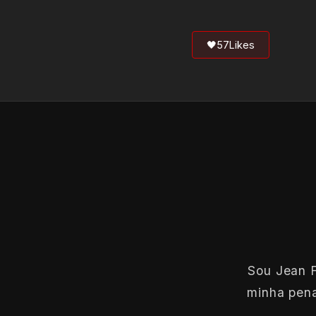
🖤
57
Likes
Sou Jean F
minha pena