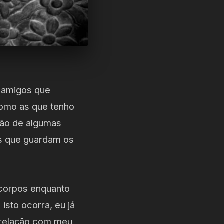
 amigos que
omo as que tenho
ção de algumas
s que guardam os
 corpos enquanto
sto ocorra, eu já
 relação com meu