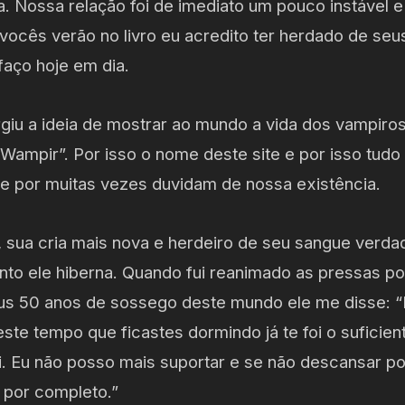
na. Nossa relação foi de imediato um pouco instável
ocês verão no livro eu acredito ter herdado de se
faço hoje em dia.
rgiu a ideia de mostrar ao mundo a vida dos vampiro
Wampir”. Por isso o nome deste site e por isso tudo
 por muitas vezes duvidam de nossa existência.
 sua cria mais nova e herdeiro de seu sangue verdad
nto ele hiberna. Quando fui reanimado as pressas p
s 50 anos de sossego deste mundo ele me disse: “F
ste tempo que ficastes dormindo já te foi o suficien
ei. Eu não posso mais suportar e se não descansar 
 por completo.”