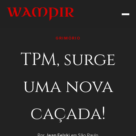
GRIMÓRIO
TPM, surge
uma nova
caçada!
Por
Jean Felski
em São Paulo