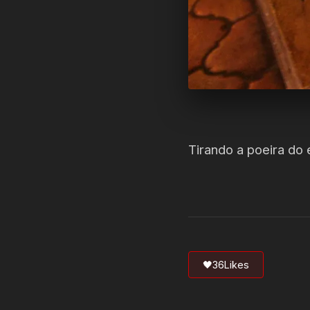
Tirando a poeira do
🖤
36
Likes