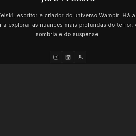
elski, escritor e criador do universo Wampir. Há 
 a explorar as nuances mais profundas do terror, 
sombria e do suspense.
CONHEÇA MAIS SOBRE O AUTOR
© 2026 Jean Felski. Todos os direitos reservados à escuridão.