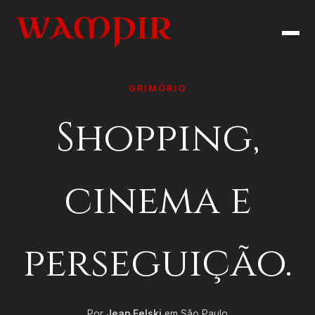
GRIMÓRIO
Shopping,
cinema e
perseguição.
Por
Jean Felski
em São Paulo