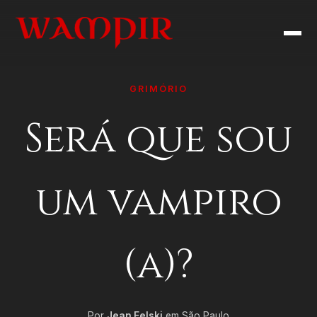
GRIMÓRIO
Será que sou
um vampiro
(a)?
Por
Jean Felski
em São Paulo