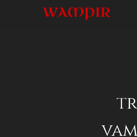
t
vam