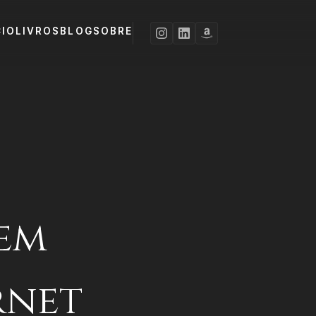
CIO
LIVROS
BLOG
SOBRE
em
rnet