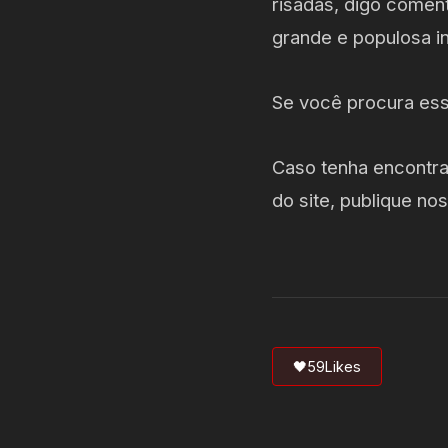
risadas, digo comen
grande e populosa in
Se você procura esse
Caso tenha encontra
do site, publique n
🖤
59
Likes