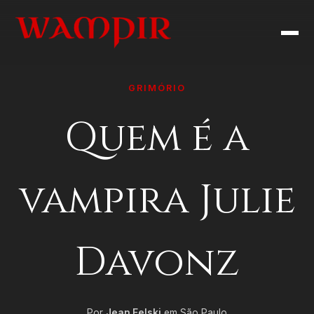
GRIMÓRIO
Quem é a
vampira Julie
Davonz
Por
Jean Felski
em São Paulo