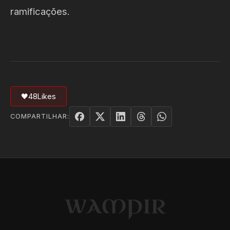
ramificações.
🖤
48
Likes
COMPARTILHAR: