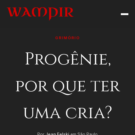
GRIMÓRIO
Progênie,
por que ter
uma cria?
Por
Jean Felski
em São Paulo