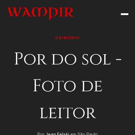
GRIMÓRIO
Por do sol -
Foto de
leitor
Por
Jean Felski
em São Paulo