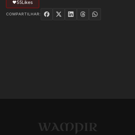
🖤
55
Likes
COMPARTILHAR: