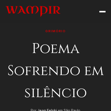
GRIMÓRIO
Poema
Sofrendo em
silêncio
Por
Jean Felski
em São Paulo