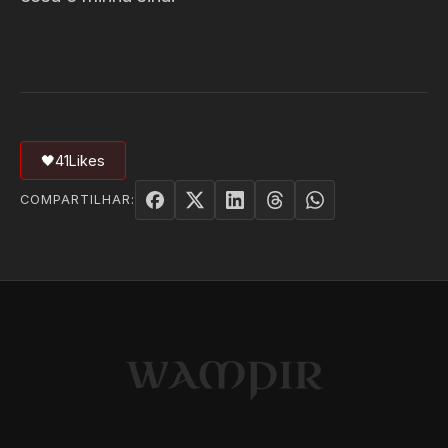
🖤
41
Likes
COMPARTILHAR: