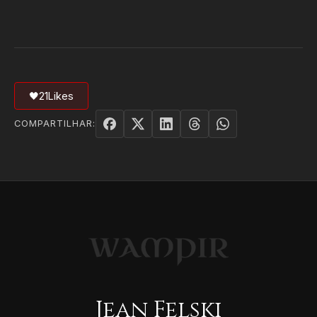
🖤
21
Likes
COMPARTILHAR:
Jean Felski