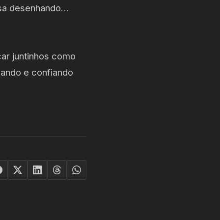
esa desenhando…
car juntinhos como
zando e confiando