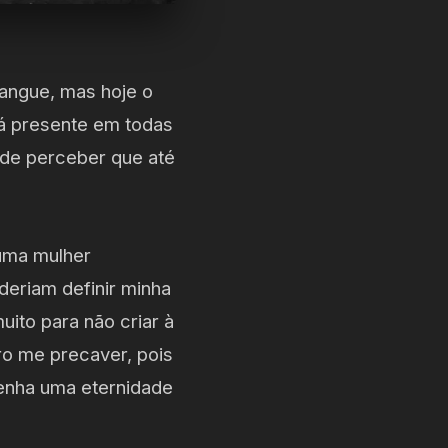
sangue, mas hoje o
tá presente em todas
ude perceber que até
 uma mulher
oderiam definir minha
ito para não criar à
ro me precaver, pois
tenha uma eternidade