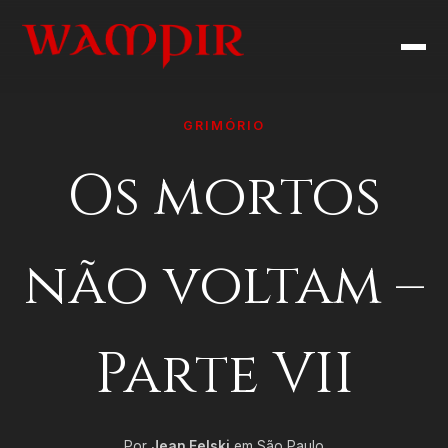
GRIMÓRIO
Os mortos
não voltam –
Parte VII
Por
Jean Felski
em São Paulo