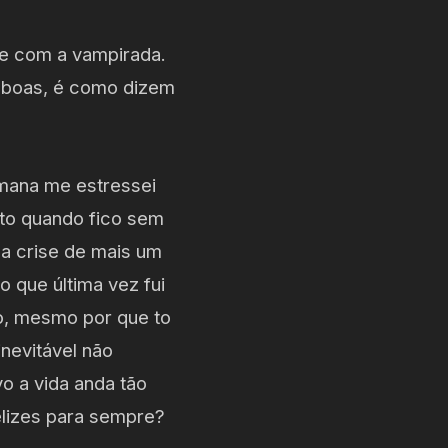
pre com a vampirada.
as boas, é como dizem
emana me estressei
sto quando fico sem
 a crise de mais um
o que última vez fui
vo, mesmo por que to
nevitável não
o a vida anda tão
elizes para sempre?