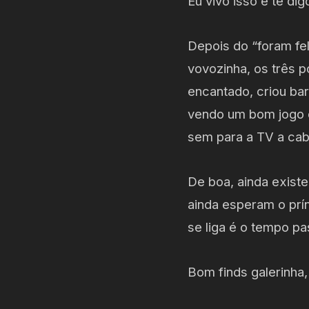
Eu vivo isso e te di
Depois do “foram fel
vovozinha, os três 
encantado, criou bar
vendo um bom jogo de
sem para a TV a ca
De boa, ainda existe
ainda esperam o prí
se liga é o tempo pa
Bom finds galerinha