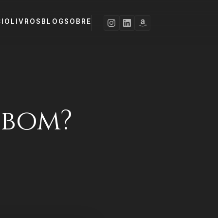
CIO
LIVROS
BLOG
SOBRE
 bom?