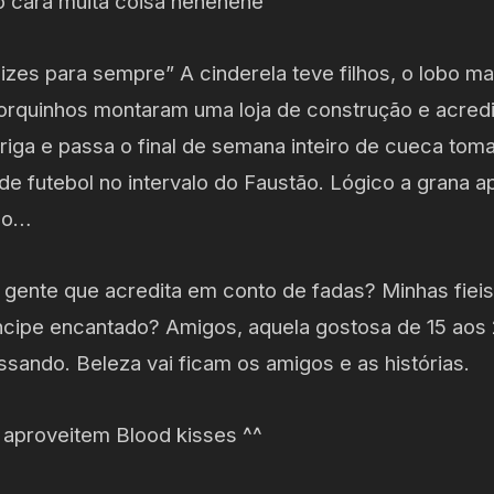
go cara muita coisa hehehehe
izes para sempre” A cinderela teve filhos, o lobo m
porquinhos montaram uma loja de construção e acredi
riga e passa o final de semana inteiro de cueca toma
 futebol no intervalo do Faustão. Lógico a grana ap
bo…
 gente que acredita em conto de fadas? Minhas fieis
ncipe encantado? Amigos, aquela gostosa de 15 aos 
ssando. Beleza vai ficam os amigos e as histórias.
, aproveitem Blood kisses ^^