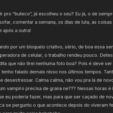
 ir pro “buteco”, já escolheu o seu? Eu já, o de sem
osofar, comentar a semana, os dias de luta, as cois
 após a outra!
ando por um bloqueio criativo, sério, de boa essa s
peradora de celular, o trabalho rendeu pouco. Dete
dita que não tirei nenhuma foto boa? Pois é deve ser
 tenho falado demais nisso nos últimos tempos. Tant
se desestressar. Calma calma, não vou pra lá de no
um vampiro precisa de grana ne??? Nessas horas é i
ue eu poderia fazer, mas para que ser caçado de nov
ca se pergunto o que acontece depois do viveram f