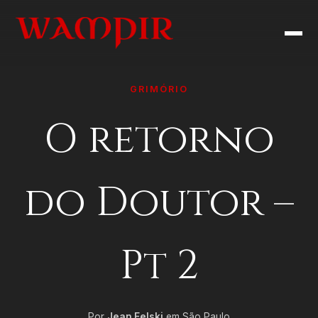
GRIMÓRIO
O retorno
do Doutor –
Pt 2
Por
Jean Felski
em São Paulo