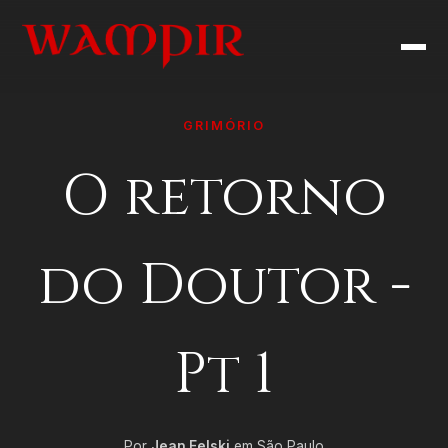
GRIMÓRIO
O retorno
do Doutor -
Pt 1
Por
Jean Felski
em São Paulo