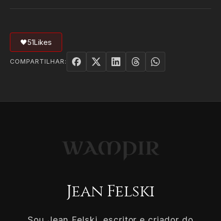
🖤
51
Likes
COMPARTILHAR:
Jean Felski
Sou Jean Felski, escritor e criador do