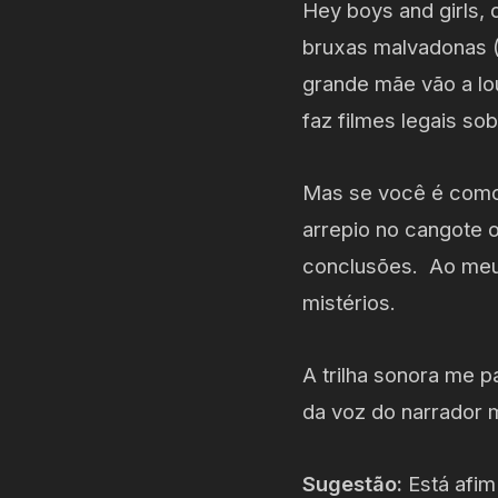
Hey boys and girls, 
bruxas malvadonas (
grande mãe vão a lo
faz filmes legais so
Mas se você é como 
arrepio no cangote o
conclusões. Ao meu 
mistérios.
A trilha sonora me p
da voz do narrador m
Sugestão:
Está afim