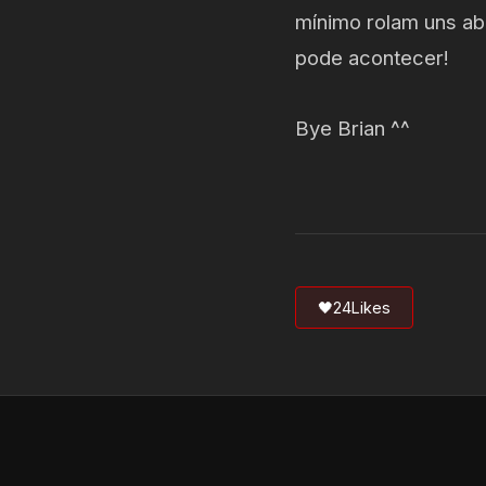
mínimo rolam uns ab
pode acontecer!
Bye Brian ^^
🖤
24
Likes