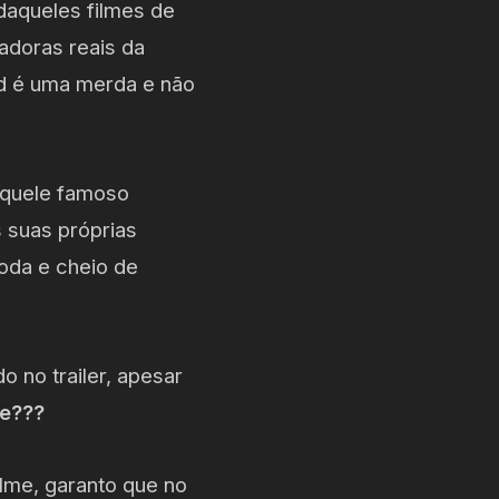
 daqueles filmes de
adoras reais da
od é uma merda e não
aquele famoso
s suas próprias
oda e cheio de
 no trailer, apesar
de???
ilme, garanto que no