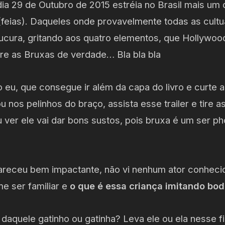
dia 29 de Outubro de 2015 estréia no Brasil mais um
feias). Daqueles onde provavelmente todas as cultu
ucura, gritando aos quatro elementos, que Hollywo
bre as Bruxas de verdade… Bla bla bla
eu, que consegue ir além da capa do livro e curte 
u nos pelinhos do braço, assista esse trailer e tire a
ver ele vai dar bons sustos, pois bruxa é um ser ph
areceu bem impactante, não vi nenhum ator conhecido
e ser familiar e
o que é essa criança imitando bo
 daquele gatinho ou gatinha? Leva ele ou ela nesse f