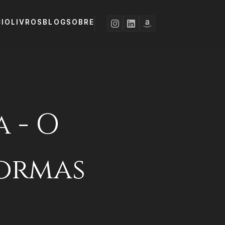
CIO
LIVROS
BLOG
SOBRE
 - O
formas