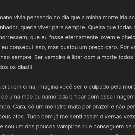
mano vivia pensando no dia que a minha morte iria a
nhador, queria viver para sempre. Queira que todas
orressem, que eu fosse eternamente jovem e cheio
e eu consegui isso, mas custou um preço caro. Por v
enso sempre. Ser vampiro é lidar com a morte todos
os os dias!!!
uei ai em cima, imagina você ser o culpado pela mor
a, de uma mãe ou namorada e ficar com essa imagem
mpo. Cara, só um monstro mata por prazer e não pe
eus atos. Tudo bem já me senti assim diversas vez
e sou um dos poucos vampiros que conseguem se co