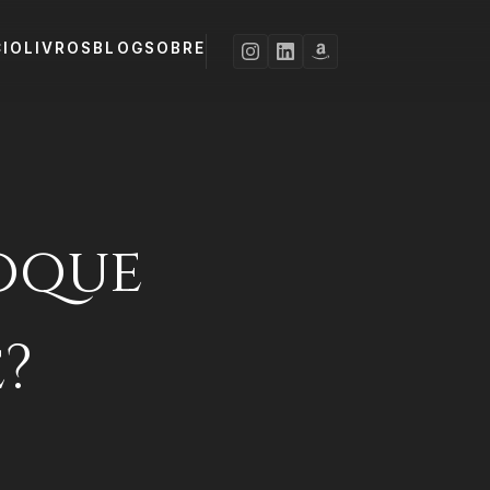
CIO
LIVROS
BLOG
SOBRE
oque
?