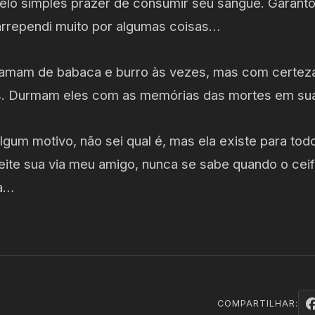
lo simples prazer de consumir seu sangue. Garanto-t
rrependi muito por algumas coisas…
mam de babaca e burro às vezes, mas com certez
es. Durmam eles com as memórias das mortes em su
lgum motivo, não sei qual é, mas ela existe para todo
ite sua via meu amigo, nunca se sabe quando o ceif
ma…
COMPARTILHAR: