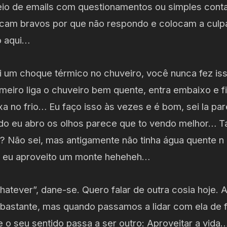
eio de emails com questionamentos ou simples cont
ficam bravos por que não respondo e colocam a culp
o aqui…
i um choque térmico no chuveiro, você nunca fez is
imeiro liga o chuveiro bem quente, entra embaixo e 
xa no frio… Eu faço isso às vezes e é bom, sei la pa
o eu abro os olhos parece que to vendo melhor… Ta
 Não sei, mas antigamente não tinha água quente n 
je eu aproveito um monte heheheh…
tever”, dane-se. Quero falar de outra cosia hoje. 
 bastante, mas quando passamos a lidar com ela de f
 e o seu sentido passa a ser outro: Aproveitar a vida