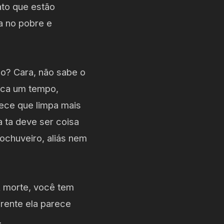
ato que estão
a no pobre e
so? Cara, não sabe o
fica um tempo,
rece que limpa mais
 ta deve ser coisa
ochuveiro, aliás nem
A morte, você tem
rente ela parece
…