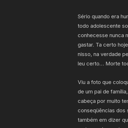
Sério quando era hu
todo adolescente so
conhecesse nunca m
gastar. Ta certo hoj
nisso, na verdade p
leu certo… Morte tod
Viu a foto que coloq
de um pai de famíli
cabeça por muito te
conseqüências dos s
também em dizer qu