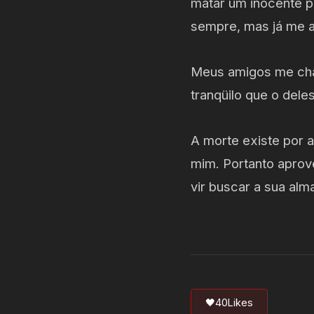
matar um inocente pe
sempre, mas já me a
Meus amigos me cha
tranqüilo que o del
A morte existe por a
mim. Portanto aprove
vir buscar a sua al
🖤
40
Likes