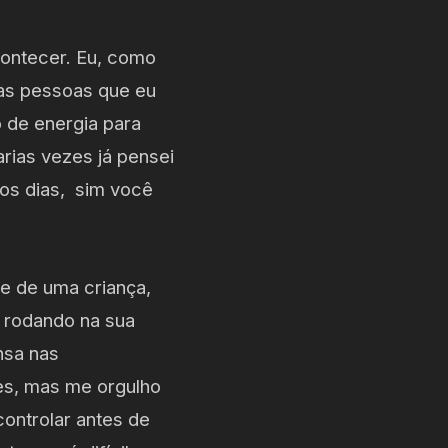
contecer. Eu, como
 as pessoas que eu
 de energia para
arias vezes já pensei
 os dias, sim você
te de uma criança,
 rodando na sua
nsa nas
es, mas me orgulho
ntrolar antes de