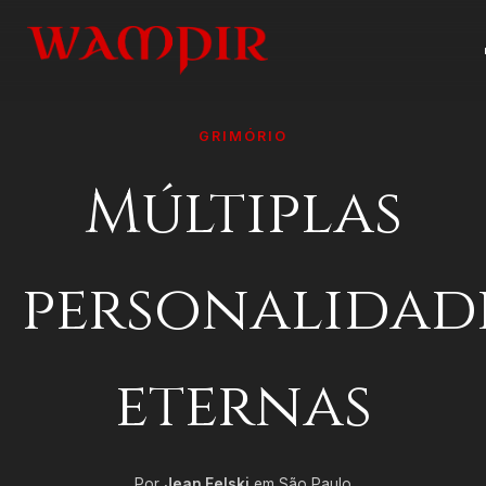
GRIMÓRIO
Múltiplas
personalidad
eternas
Por
Jean Felski
em São Paulo