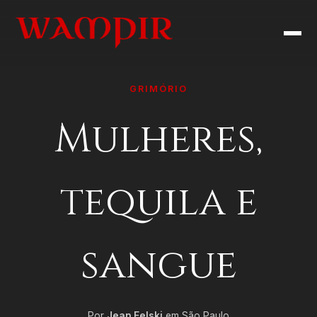
GRIMÓRIO
Mulheres,
tequila e
sangue
Por
Jean Felski
em São Paulo