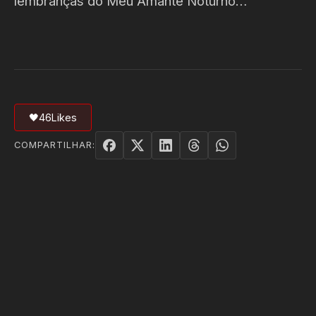
lembranças do Meu Amante Noturno…
🖤
46
Likes
COMPARTILHAR: