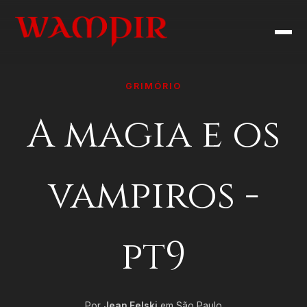
GRIMÓRIO
A magia e os
vampiros -
pt9
Por
Jean Felski
em São Paulo