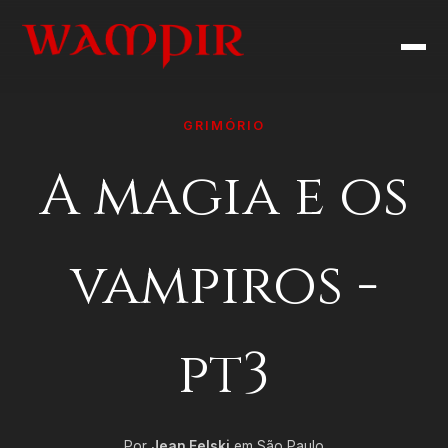
GRIMÓRIO
A magia e os
vampiros -
pt3
Por
Jean Felski
em São Paulo