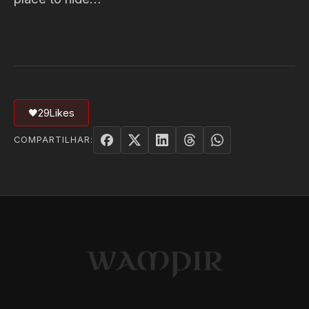
🖤
29
Likes
COMPARTILHAR: