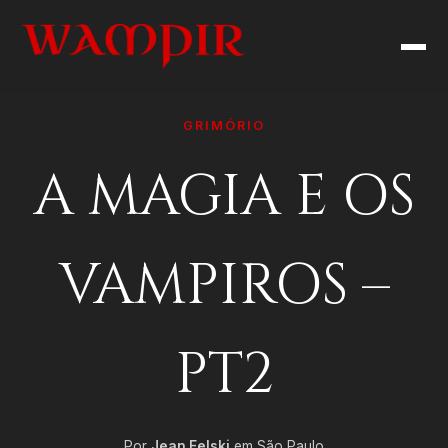
GRIMÓRIO
A MAGIA E OS
VAMPIROS –
PT2
Por
Jean Felski
em São Paulo