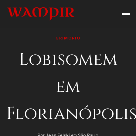
GRIMÓRIO
Lobisomem
em
Florianópoli
Por
Jean Felski
em São Paulo