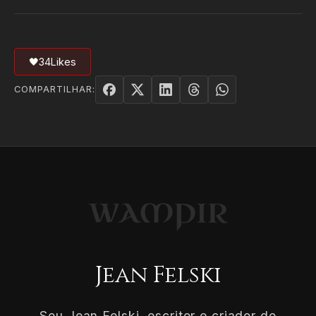
🖤
34
Likes
COMPARTILHAR:
Jean Felski
Sou Jean Felski, escritor e criador do