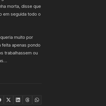
inha morta, disse que
do em seguida todo o
queria muito por
rá feita apenas pondo
os trabalhassem ou
tas…