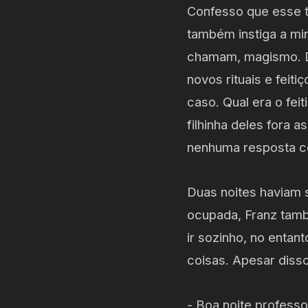
Confesso que esse ti
também instiga a mi
chamam, magismo. De
novos rituais e feit
caso. Qual era o fei
filhinha deles fora 
nenhuma resposta 
Duas noites haviam 
ocupada, Franz també
ir sozinho, no entan
coisas. Apesar disso
- Boa noite professo