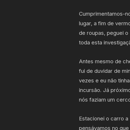
Cumprimentamos-nos 
lugar, a fim de verm
de roupas, peguei o
toda esta investigaç
Antes mesmo de cheg
fui de duvidar de mi
vezes e eu não tinha
incursão. Já próximo
nós faziam um cerco 
Estacionei o carro 
pensávamos no que fa