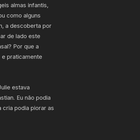
eis almas infantis,
 ou como alguns
n, a descoberta por
xar de lado este
asal? Por que a
s e praticamente
ulie estava
stian. Eu não podia
cria podia piorar as