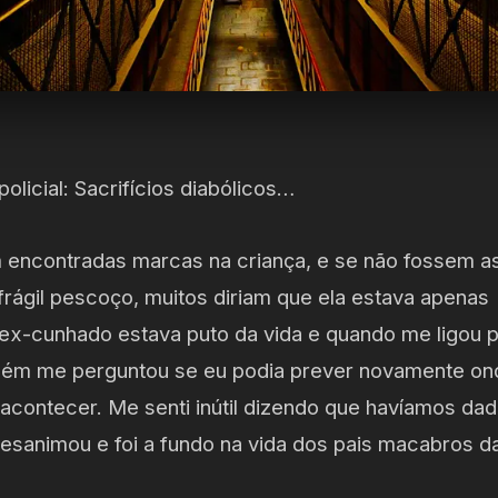
olicial: Sacrifícios diabólicos…
 encontradas marcas na criança, e se não fossem a
rágil pescoço, muitos diriam que ela estava apena
ex-cunhado estava puto da vida e quando me ligou p
mbém me perguntou se eu podia prever novamente on
acontecer. Me senti inútil dizendo que havíamos dad
desanimou e foi a fundo na vida dos pais macabros d