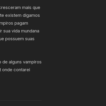
 cresceram mais que
nte existem digamos
ampiros pagam
ir sua vida mundana
que possuem suas
o de alguns vampiros
t onde contarei