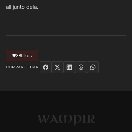
ali junto dela.
🖤
38
Likes
COMPARTILHAR: