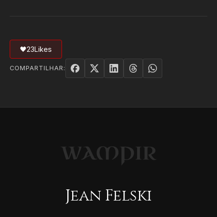
🖤
23
Likes
COMPARTILHAR:
Jean Felski