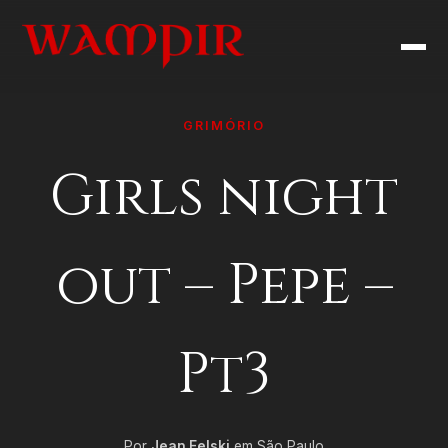
GRIMÓRIO
Girls night
out – Pepe –
Pt3
Por
Jean Felski
em São Paulo