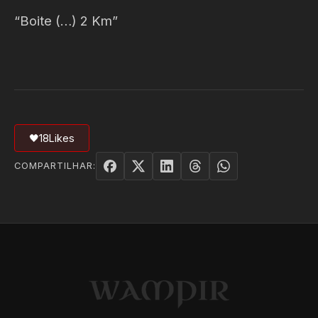
“Boite (…) 2 Km”
🖤
18
Likes
COMPARTILHAR: