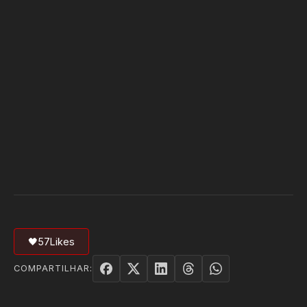
🖤
57
Likes
COMPARTILHAR: