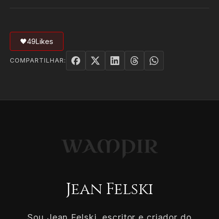
🖤
49
Likes
COMPARTILHAR:
Jean Felski
Sou Jean Felski, escritor e criador do