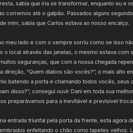
oresta, sabia que iria se transformar, enquanto eu e 
ntão corremos até o galpão. Passados alguns segundo
 de mim, sabia que Carlos estava ao nosso encalço.
 ao meu lado e com o sempre sorriu como se isso n
os o local através das janelas, o mesmo estava com s
muitos seguranças, que com a nossa chegada repen
 direção, “Quem diabos são vocês?”, o mais alto en
io batendo a porta e chamando todos vocês, seus c
ham disso?”, consegui ouvir Dani em toda sua melhor
nos preparávamos para a inevitável e previsível troca 
ma entrada triunfal pela porta da frente, esta agora 
embrados enfeitando o chão como tapetes velhos. L