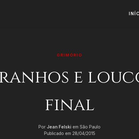
INÍ
GRIMÓRIO
ranhos e louc
final
Por
Jean Felski
em São Paulo
Publicado em 28/04/2015