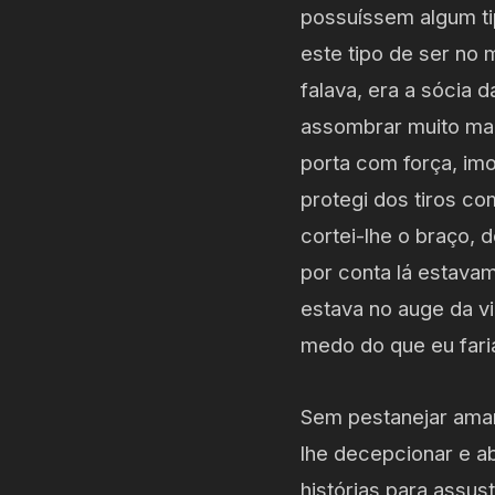
possuíssem algum ti
este tipo de ser no 
falava, era a sócia d
assombrar muito mais
porta com força, im
protegi dos tiros co
cortei-lhe o braço, 
por conta lá estava
estava no auge da vi
medo do que eu fari
Sem pestanejar amar
lhe decepcionar e ab
histórias para assust