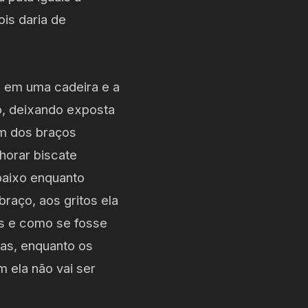
ois daria de
da em uma cadeira e a
no, deixando exposta
um dos braços
horar biscate
baixo enquanto
braço, aos gritos ela
s e como se fosse
has, enquanto os
m ela não vai ser