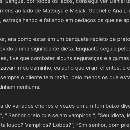
os. Sangue, por todos os lados, consegui ver Daniel u
omens ao lado de Matsuya e Misiak. Gabriel e Ana L
r, estraçalhando e fatiando em pedaços os que se a
ior, era como estar em um banquete repleto de prato
evido a uma significante dieta. Enquanto seguia pel
ões, tive que combater alguns seguranças e alguma
zavam meu caminho, eu acho que eram clientes, e e
 sempre o cliente tem razão, pelo menos os que es
 tinham nenhuma.
eta de variados cheiros e vozes em um tom baixo dis
, “ Senhor creio que sejam vampiros!”, “Seu idiota, is
tá louco? Vampiros? Lobos?”, “Sim senhor, com pr