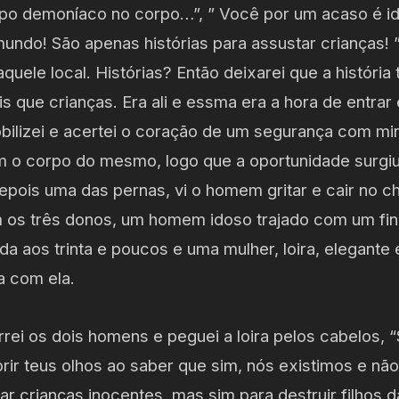
po demoníaco no corpo…”, ” Você por um acaso é id
mundo! São apenas histórias para assustar crianças! 
aquele local. Histórias? Então deixarei que a históri
 que crianças. Era ali e essma era a hora de entrar
obilizei e acertei o coração de um segurança com mi
m o corpo do mesmo, logo que a oportunidade surgiu 
depois uma das pernas, vi o homem gritar e cair no 
m os três donos, um homem idoso trajado com um fino
da aos trinta e poucos e uma mulher, loira, elegant
a com ela.
rei os dois homens e peguei a loira pelos cabelos, 
rir teus olhos ao saber que sim, nós existimos e nã
ar crianças inocentes, mas sim para destruir filhos d