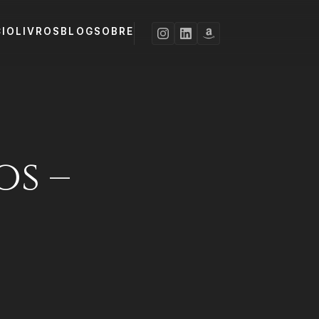
CIO
LIVROS
BLOG
SOBRE
os –