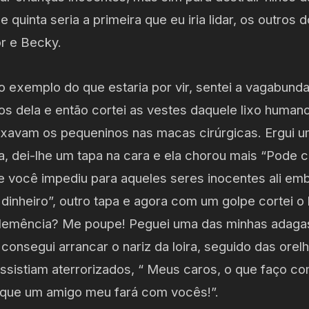
e quinta seria a primeira que eu iria lidar, os outros d
r e Becky.
 o exemplo do que estaria por vir, sentei a vagabun
hos dela e então cortei as vestes daquele lixo huma
xavam os pequeninos nas macas cirúrgicas. Ergui 
, dei-lhe um tapa na cara e ela chorou mais “Pode c
e você impediu para aqueles seres inocentes ali em
 dinheiro”, outro tapa e agora com um golpe cortei o 
lemência? Me poupe! Peguei uma das minhas adaga
consegui arrancar o nariz da loira, seguido das orel
ssistiam aterrorizados, “ Meus caros, o que faço co
que um amigo meu fará com vocês!”.