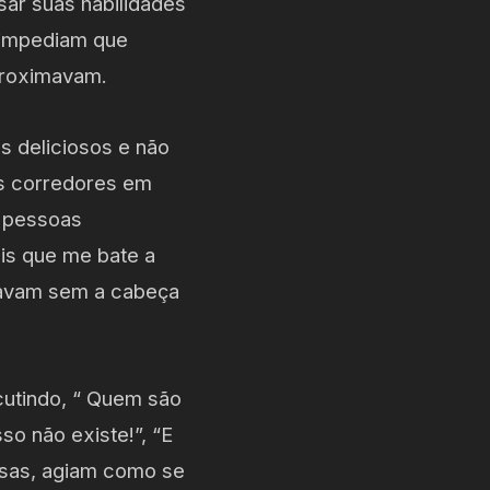
sar suas habilidades
i impediam que
proximavam.
s deliciosos e não
os corredores em
s pessoas
is que me bate a
tavam sem a cabeça
cutindo, “ Quem são
so não existe!”, “E
esas, agiam como se