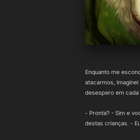
Enquanto me escondi
atacarmos, imaginei
desespero em cada p
- Pronta? - Sim e v
destas crianças. - E