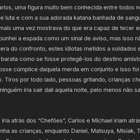
rlos, uma figura muito bem conhecida entre todos n
 de luta e com a sua adorada katana banhada de san
mais uma vez mostrava do que era capaz de tecer 
unhei a espada como um sinal de aviso, mas isso não
pera do confronto, estes idiotas metidos a soldado
 barata como se fosse protegê-los do destino amis
osse cúmplice daquela merda em conjunto e isso foi 
 Tiros por todo lado, pessoas gritando, crianças ch
inguém iria sair dali aquela noite, pelo menos não sa
ia atrás dos “Chefões”, Carlos e Michael iriam atrá
nha as crianças, enquanto Daniel, Matsuya, Misiak, 