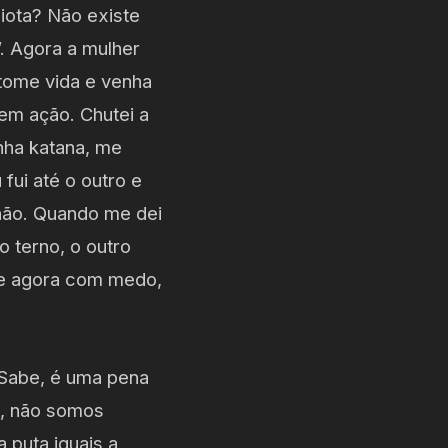
iota? Não existe
”. Agora a mulher
a tome vida e venha
 em ação. Chutei a
nha katana, me
fui até o outro e
chão. Quando me dei
 terno, o outro
e e agora com medo,
“Sabe, é uma pena
o, não somos
a puta iguais a