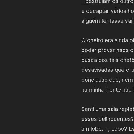
li destruíam os outr
e decaptar vários h
alguém tentasse sai
O cheiro era ainda p
poder provar nada d
busca dos tais chef
desavisadas que cru
conclusão que, nem
na minha frente não
Senti uma sala repl
esses delinquentes?”
um lobo…”, Lobo? Es