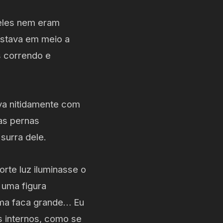
eles nem eram
estava em meio a
s correndo e
va nitidamente com
as pernas
urra dele.
orte luz iluminasse o
 uma figura
uma faca grande… Eu
s internos, como se