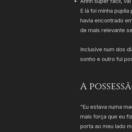
Ahhh super fácil, va
E lá foi minha pupil
havia encontrado em
de mais relevante 
Inclusive num dos di
sonho e outro fui po
A possess
“Eu estava numa mac
mais força que eu fi
porta ao meu lado 