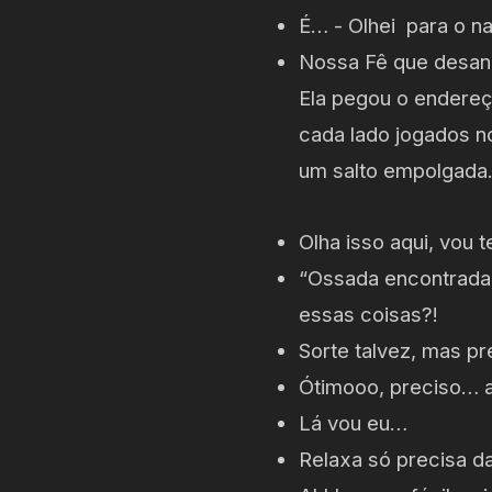
É… - Olhei para o n
Nossa Fê que desani
Ela pegou o endereç
cada lado jogados no
um salto empolgada
Olha isso aqui, vou 
“Ossada encontrada
essas coisas?!
Sorte talvez, mas pr
Ótimooo, preciso… a
Lá vou eu…
Relaxa só precisa da