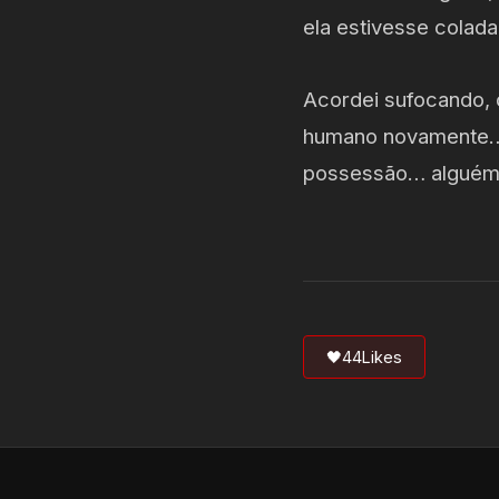
ela estivesse colad
Acordei sufocando, 
humano novamente… 
possessão… alguém f
🖤
44
Likes