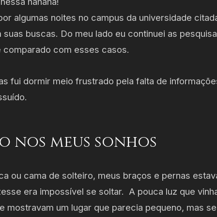
i nessa hahaha!
a por algumas noites no campus da universidade citad
 suas buscas. Do meu lado eu continuei as pesquisa
se comparado com esses casos.
as fui dormir meio frustrado pela falta de informaçõ
ssuído.
ão nos meus sonhos
a ou cama de solteiro, meus braços e pernas esta
zesse era impossível se soltar. A pouca luz que vin
me mostravam um lugar que parecia pequeno, mas se