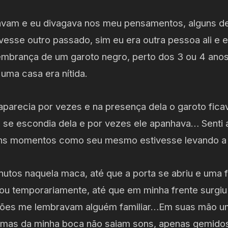
avam e eu divagava nos meu pensamentos, alguns d
vesse outro passado, sim eu era outra pessoa ali e 
mbrança de um garoto negro, perto dos 3 ou 4 ano
uma casa era nítida.
parecia por vezes e na presença dela o garoto fica
 se escondia dela e por vezes ele apanhava… Senti 
ns momentos como seu mesmo estivesse levando a s
nutos naquela maca, até que a porta se abriu e uma f
gou temporariamente, até que em minha frente surgiu
eições me lembravam alguém familiar…Em suas mão 
ar, mas da minha boca não saiam sons, apenas gemido