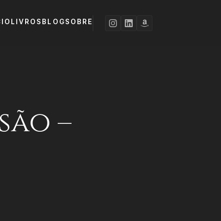
CIO
LIVROS
BLOG
SOBRE
são –