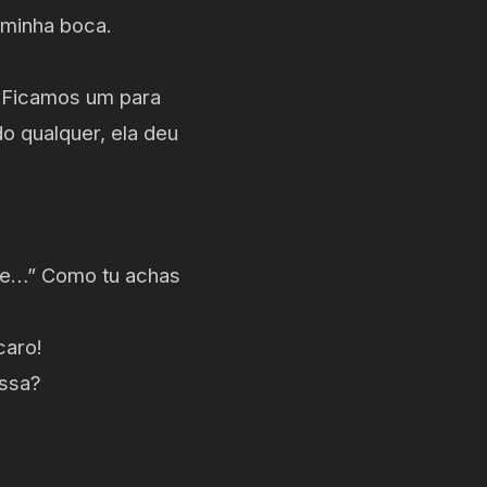
 minha boca.
. Ficamos um para
o qualquer, ela deu
de…” Como tu achas
caro!
essa?