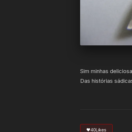
Sim minhas deliciosa
Das histórias sádic
🖤
40
Likes